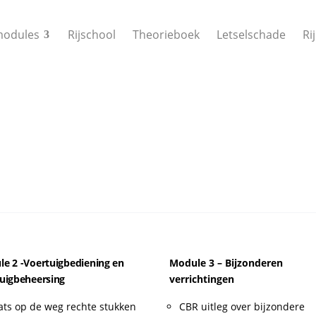
modules
Rijschool
Theorieboek
Letselschade
Ri
e 2 -Voertuigbediening en
Module 3 – Bijzonderen
uigbeheersing
verrichtingen
ats op de weg rechte stukken
CBR uitleg over bijzondere