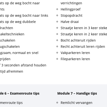
ats op de weg bocht naar
verrichtingen
hts
Hellingproef
ats op de weg bocht naar links
Stopopdracht
ats op de weg dubbele
Halve draai
drachten
Straatje keren in 3 keer stek
akeltechnieken
Straatje keren in 2 keer stek
schakelen
Bocht achteruit rijden
ugschakelen
Recht achteruit leren rijden
gzaam, normaal en snel
Vakparkeren leren
rijden
Fileparkeren leren
f 3 seconden afstand houden
tijd afremmen
le 6 – Examenroute tips
Module 7 – Handige tips
menroute tips
Remlicht vervangen