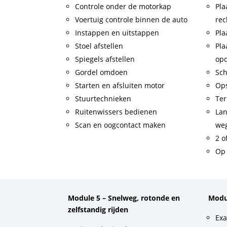
Controle onder de motorkap
Pla
Voertuig controle binnen de auto
rec
Instappen en uitstappen
Pla
Stoel afstellen
Pla
Spiegels afstellen
op
Gordel omdoen
Sch
Starten en afsluiten motor
Op
Stuurtechnieken
Ter
Ruitenwissers bedienen
Lan
Scan en oogcontact maken
weg
2 o
Op 
Module 5 – Snelweg, rotonde en
Modu
zelfstandig rijden
Exa